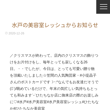
水戸の美容室レッシュからお知らせ
2020-12-26
／クリスマスが終わって。 店内のクリスマスの飾りつ
けを お片付けをし、 毎年とっても寂しくなる26
日。 ・・でしたが、 今日は、とっても可愛い贈り物
を 頂戴いたしました☆ 笠間の人気陶芸家・#小堤晶子
さんの ポストカードです☽･:* なんでもお友達だそうで‪
(ᯅ̈ )/‬ 眺めているだけで、年末の気忙しい気持ちもとっ
ても和みますˊᵕˋ ひたちなか店に御来店の際の お楽しみ
に♡ #水戸#水戸美容室#水戸美容室レッシュ #ひたちな
か#ひたちなか美容室