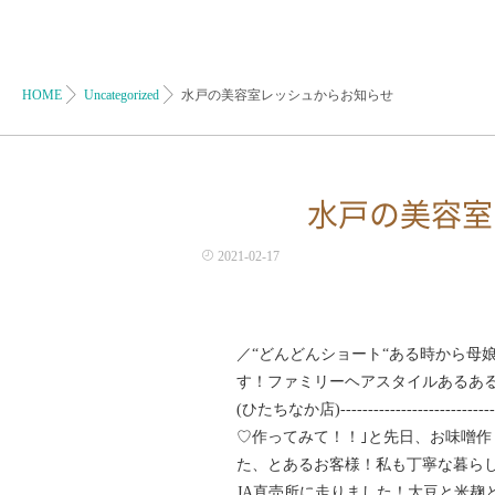
HOME
Uncategorized
水戸の美容室レッシュからお知らせ
水戸の美容室
2021-02-17
／“どんどんショート“ ある時から母
す！ ファミリーヘアスタイル あるあ
(ひたちなか店) -----------------
♡ 作ってみて！！｣と 先日、お味噌
た、とあるお客様！ 私も丁寧な暮ら
JA直売所に走りました！ 大豆と米