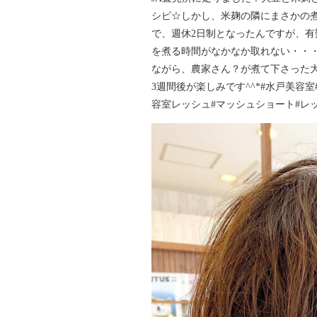
シピ☆ しかし、米麹の隣にまさかの
で、 週休2日制となったんですが、 
を煮る時間がなかなか取れない・・・
ながら、農家さん？が煮て下さった大豆を
3週間後が楽しみです^^* #水戸美容
容室レッシュ #マッシュショート #レ