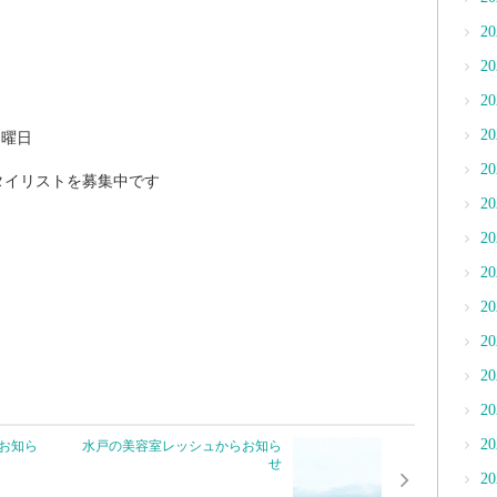
2
2
2
2
月曜日
2
タイリストを募集中です
2
2
2
2
2
2
2
2
お知ら
水戸の美容室レッシュからお知ら
せ
2