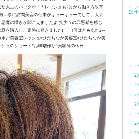
煮た大豆のパックが！！ レッシュも2月から働き方改革
い
は日
有難い事に訪問美容の仕事が ギューギューでして。 大豆
 悪魔の囁きが聞こえましたよ 笑 少々の罪悪感を感じ
購入し、 家路に着きました( ˊᵕˋ ;) 何はともあれ2～
室 #水戸美容室レッシュ #ひたちなか美容室 #ひたちなか美
ッシュのショート #お味噌作り #美容師の休日
2
2
2
2
2
2
2
2