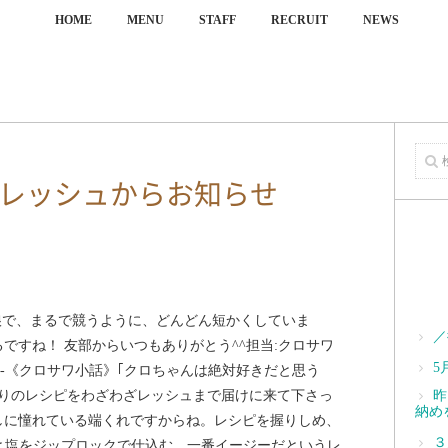
HOME
MENU
STAFF
RECRUIT
NEWS
レッシュからお知らせ
娘で、 まるで競うように、 どんどん短かくしていま
／
るですね！ 友部からいつもありがとう^^ 担当:クロサワ
5
------------ 《クロサワ小話》 ｢クロちゃんは絶対好きだと思う
作りのレシピをわざわざレッシュまで 届けに来て下さっ
昨
納め
しに憧れている端くれですからね。 レシピを握りしめ、
３
麹と塩をジップロックで仕込む、一番イージーだというレ