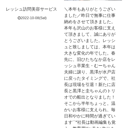
レッシュ訪問美容サービス
＼本年もありがとうござい
ました／⁡昨日で無事に仕事
2022-10-08(Sat)
納めをさせて頂きました。⁡
本年も沢山のお客様に支え
て頂きまして、誠にありが
とうございました。⁡レッシ
ュと致しましては、本年は
大きな変化の年でした。⁡春
先に、旧ひたちなか店をレ
ッシュ卒業生・むーちゃん
夫婦に譲り、⁡黒澤が水戸店
に戻ったタイミングで、社
長は現場を引退！⁡新たに店
長と黒澤と圭ちゃんのトリ
オでの船出となりました！⁡
そこから半年ちょっと。⁡温
かいお客様に支えられ、毎
日和やかに時間が過ぎてい
ます´`*⁡社長は動画編集も覚