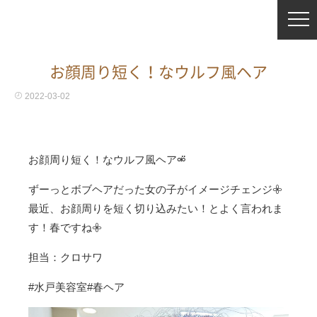
お顔周り短く！なウルフ風ヘア
2022-03-02
お顔周り短く！なウルフ風ヘア⚮̈⁡
ずーっとボブヘアだった女の子がイメージチェンジ𖧷⁡
最近、お顔周りを短く切り込みたい！とよく言われま
す！⁡春ですね𖧷
⁡担当：クロサワ
⁡#水戸美容室#春ヘア