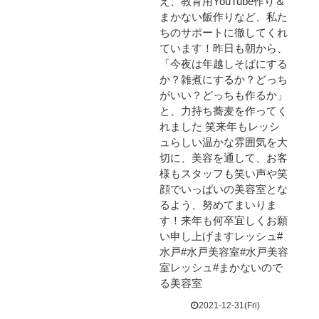
え、教育用YouTube作り＆
まかない飯作りなど、私た
ちのサポートに徹してくれ
ています！⁡昨日も朝から、
「今夜は年越しそばにする
か？雑煮にするか？どっち
がいい？どっちも作るか」
と、力持ち蕎麦を作ってく
れました 笑⁡来年もレッシ
ュらしい温かな雰囲気を大
切に、⁡美容を通して、お客
様もスタッフも笑い声や笑
顔でいっぱいの美容室とな
るよう、努めてまいりま
す！⁡来年も何卒宜しくお願
い申し上げます⁡レッシュ⁡⁡⁡#
水戸#水戸美容室#水戸美容
室レッシュ#まかないので
る美容室
2021-12-31(Fri)