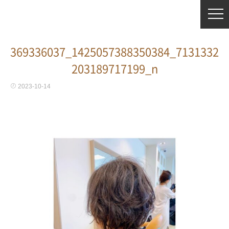
369336037_1425057388350384_7131332
203189717199_n
2023-10-14