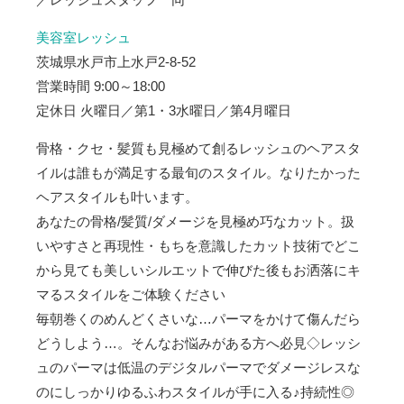
美容室レッシュ
茨城県水戸市上水戸2-8-52
営業時間 9:00～18:00
定休日 火曜日／第1・3水曜日／第4月曜日
骨格・クセ・髪質も見極めて創るレッシュのヘアスタ
イルは誰もが満足する最旬のスタイル。なりたかった
ヘアスタイルも叶います。
あなたの骨格/髪質/ダメージを見極め巧なカット。扱
いやすさと再現性・もちを意識したカット技術でどこ
から見ても美しいシルエットで伸びた後もお洒落にキ
マるスタイルをご体験ください
毎朝巻くのめんどくさいな…パーマをかけて傷んだら
どうしよう…。そんなお悩みがある方へ必見◇レッシ
ュのパーマは低温のデジタルパーマでダメージレスな
のにしっかりゆるふわスタイルが手に入る♪持続性◎