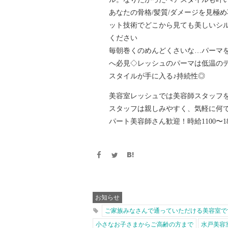
あなたの骨格/髪質/ダメージを見極
ット技術でどこから見ても美しいシ
ください
毎朝巻くのめんどくさいな…パーマ
へ必見◇レッシュのパーマは低温の
スタイルが手に入る♪持続性◎
美容室レッシュでは美容師スタッフ
スタッフは親しみやすく、気軽に何
パート美容師さん歓迎！時給1100〜18
お知らせ
ご家族みなさんで通っていただける美容室で
小さなお子さまからご高齢の方まで
水戸美容