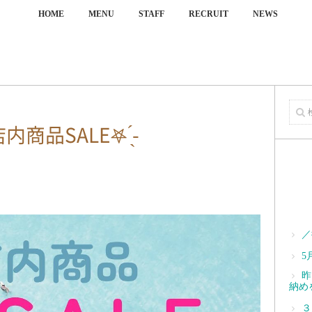
HOME
MENU
STAFF
RECRUIT
NEWS
商品SALE‎𖤐 ̖́-‬
／
5
昨
納め
３