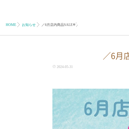
HOME
お知らせ
／6月店内商品SALE‎𖤐 ̖́-‬
／6月店内
2024-05-31