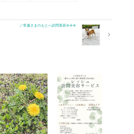
／常連さまのもとへ訪問美容𖧷𖧷𖧷