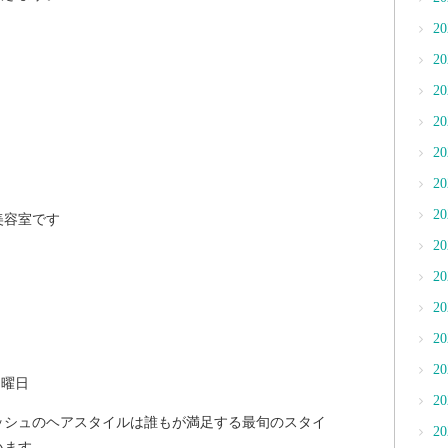
2
2
2
2
2
2
2
美容室です
2
2
2
2
2
月曜日
2
ッシュのヘアスタイルは誰もが満足する最旬のスタイ
2
います。