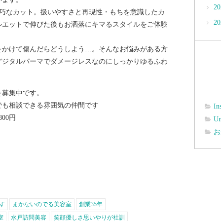
2
め巧なカット。扱いやすさと再現性・もちを意識したカ
2
ルエットで伸びた後もお洒落にキマるスタイルをご体験
をかけて傷んだらどうしよう…。そんなお悩みがある方
デジタルパーマでダメージレスなのにしっかりゆるふわ
を募集中です。
でも相談できる雰囲気の仲間です
In
00円
Un
お
す
まかないのでる美容室
創業35年
室
水戸訪問美容
笑顔優しさ思いやりが社訓