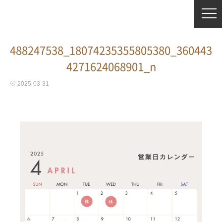
488247538_18074235355805380_360443
4271624068901_n
2025-03-31