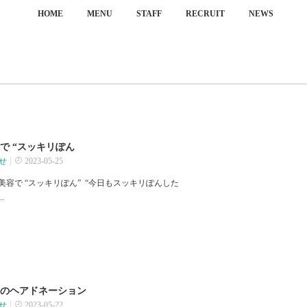
HOME
MENU
STAFF
RECRUIT
NEWS
で “スッキリぽん
せ
2023-05-25
美容で “スッキリぽん” ⁡ “今日もスッキリぽんした
.
のヘアドネーション
せ
2023-05-22