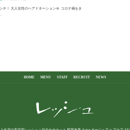
センチ！ 大人女性のヘアドネーション𖧷 ⁡ コロナ禍をき
.
HOME
MENU
STAFF
RECRUIT
NEWS
戸市上水戸の美容室レッシュ｜似合わせカット 髪質改善 Aujua オージュア ヘアケア All Rights