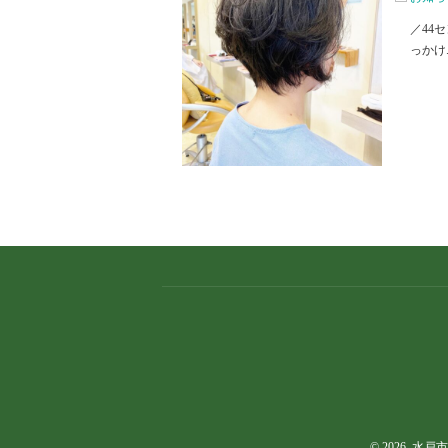
／44
っかけ..
© 2026. 水