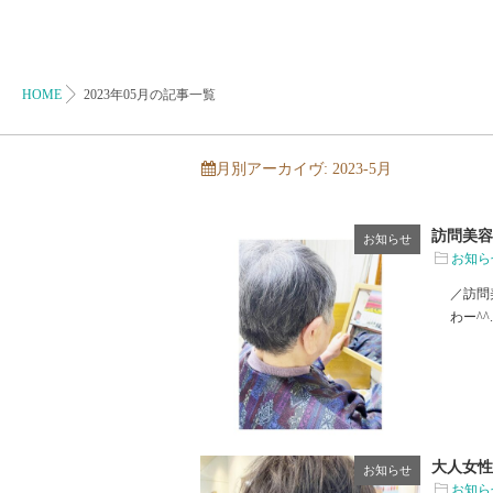
HOME
2023年05月の記事一覧
月別アーカイヴ:
2023-5月
訪問美容
お知らせ
お知ら
／訪問
わー^^..
大人女性
お知らせ
お知ら