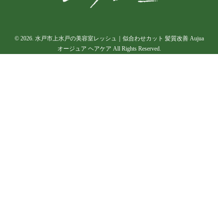
© 2026. 水戸市上水戸の美容室レッシュ｜似合わせカット 髪質改善 Aujua
オージュア ヘアケア All Rights Reserved.