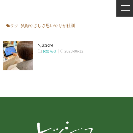
タグ:
笑顔やさしさ思いやりが社訓
＼𝚂𝚗𝚘𝚠
お知らせ
2023-06-12