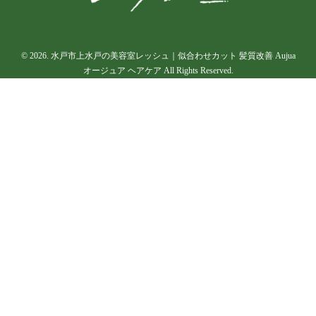
© 2026. 水戸市上水戸の美容室レッシュ｜似合わせカット 髪質改善 Aujua
オージュア ヘアケア All Rights Reserved.