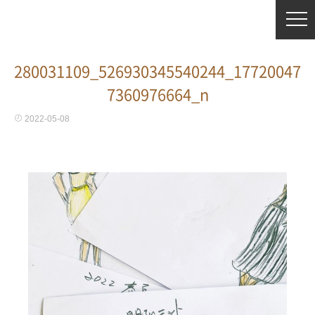
280031109_526930345540244_17720047
7360976664_n
2022-05-08