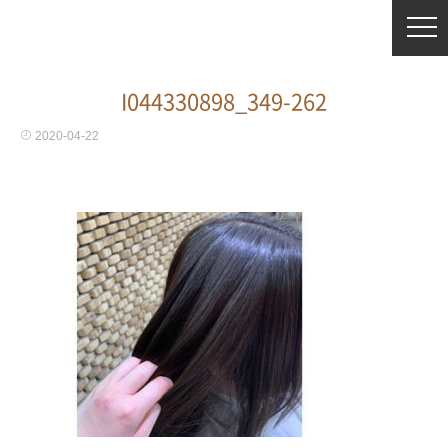
I044330898_349-262
2020-04-22