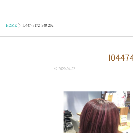
HOME
I044747172_349-262
I0447
2020-04-22