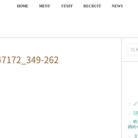
HOME
MENU
STAFF
RECRUIT
NEWS
47172_349-262
／
5
昨
納め
３