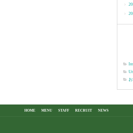
2
2
In
Un
お
HOME
MENU
STAFF
RECRUIT
NEWS