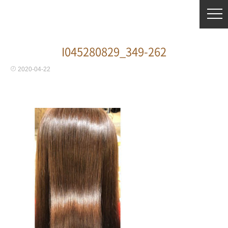
I045280829_349-262
2020-04-22