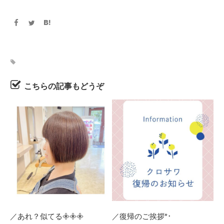
こちらの記事もどうぞ
／あれ？似てる𖧷𖧷𖧷 ⁡
／復帰のご挨拶*･ ⁡