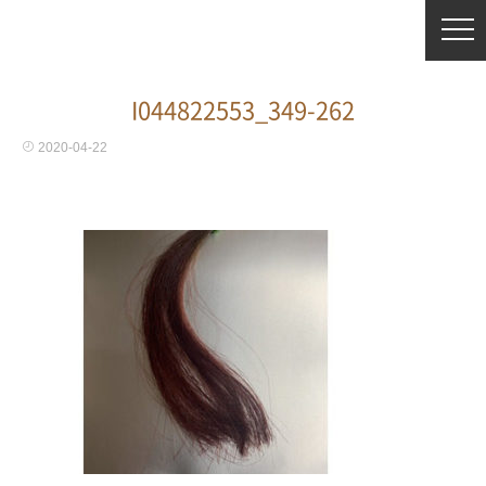
I044822553_349-262
2020-04-22