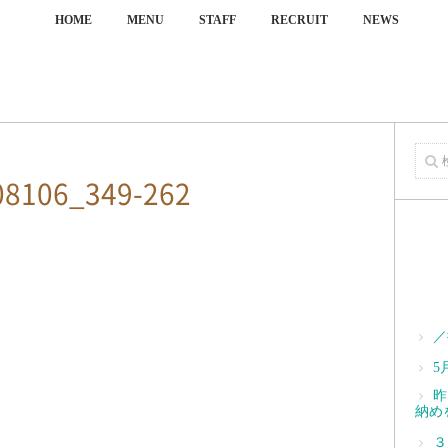
HOME
MENU
STAFF
RECRUIT
NEWS
08106_349-262
／
5
昨
納め
３