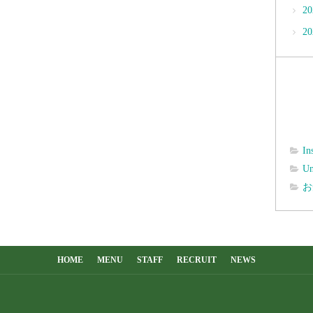
2
2
In
Un
お
HOME
MENU
STAFF
RECRUIT
NEWS