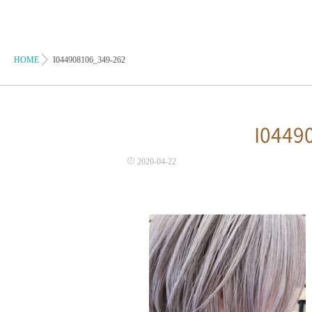
HOME
I044908106_349-262
I0449
2020-04-22