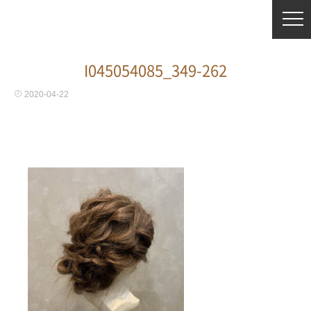
I045054085_349-262
2020-04-22