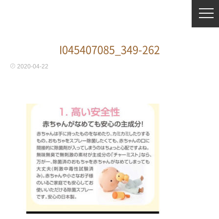
I045407085_349-262
2020-04-22