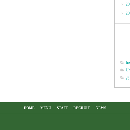
2
2
In
Un
お
HOME
MENU
STAFF
RECRUIT
NEWS