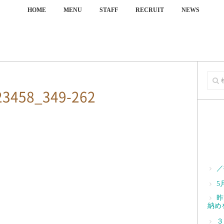
HOME
MENU
STAFF
RECRUIT
NEWS
23458_349-262
／
5
昨
納め
３