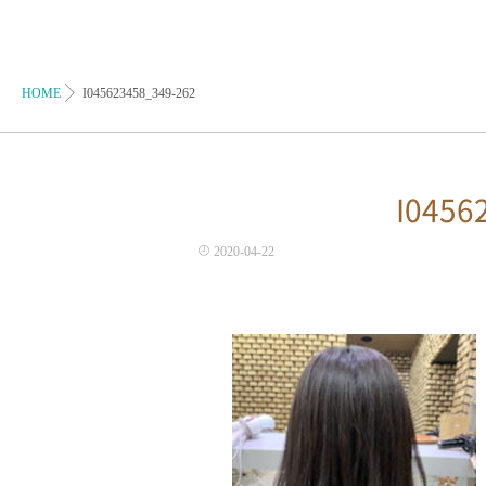
HOME
I045623458_349-262
I0456
2020-04-22