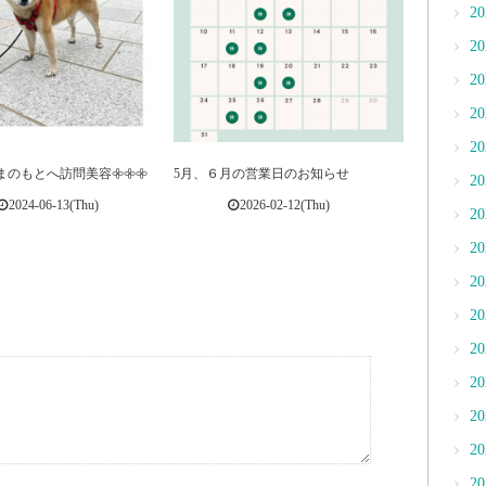
2
2
2
2
2
のもとへ訪問美容𖧷𖧷𖧷 ⁡
5月、６月の営業日のお知らせ
2
2024-06-13(Thu)
2026-02-12(Thu)
2
2
2
2
2
2
2
2
2