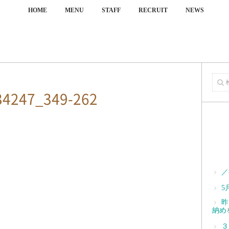
HOME
MENU
STAFF
RECRUIT
NEWS
34247_349-262
／
5
昨
納め
３