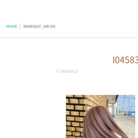
HOME
I045834247_349-262
I0458
2020-04-22