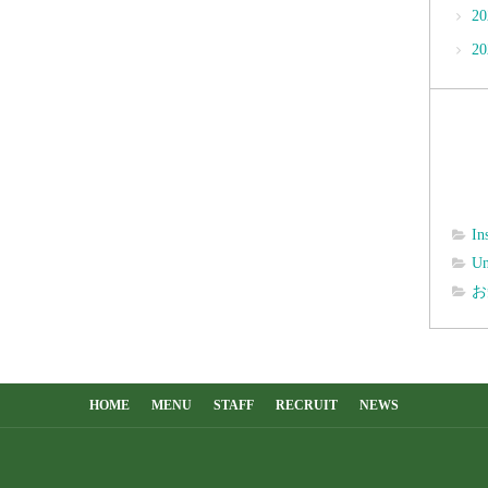
2
2
In
Un
お
HOME
MENU
STAFF
RECRUIT
NEWS