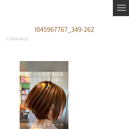
I045967767_349-262
2020-04-22