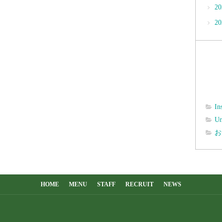
2
2
In
Un
お
HOME
MENU
STAFF
RECRUIT
NEWS