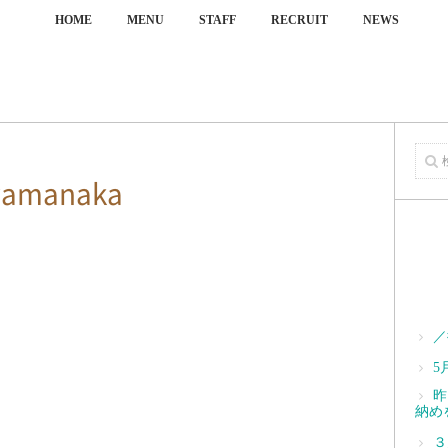
HOME
MENU
STAFF
RECRUIT
NEWS
yamanaka
／
5
昨
納め
３